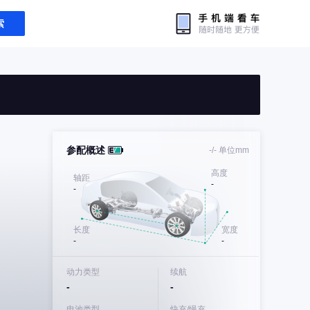
索
参配概述
-/-
单位mm
高度
轴距
-
-
长度
宽度
-
-
动力类型
续航
-
-
电池类型
快充/慢充