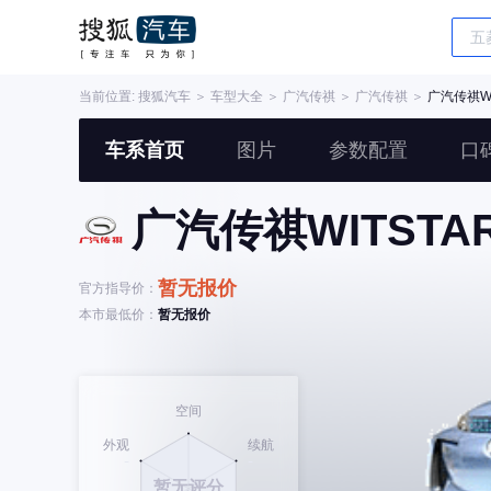
当前位置:
搜狐汽车
＞
车型大全
＞
广汽传祺
＞
广汽传祺
＞
广汽传祺WI
车系首页
图片
参数配置
口
广汽传祺WITSTA
暂无报价
官方指导价：
本市最低价：
暂无报价