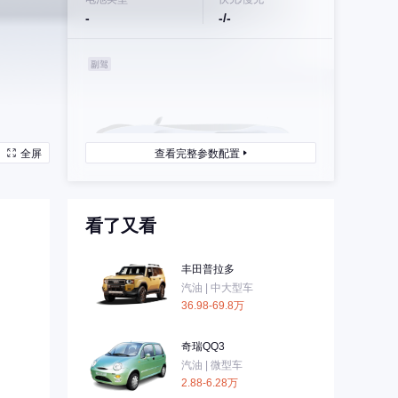
-
-/-
全屏
查看完整参数配置
看了又看
丰田普拉多
汽油 | 中大型车
36.98-69.8万
奇瑞QQ3
汽油 | 微型车
2.88-6.28万