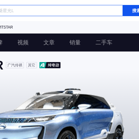
搜
TSTAR
碑
视频
文章
销量
二手车
R
广汽传祺
其它