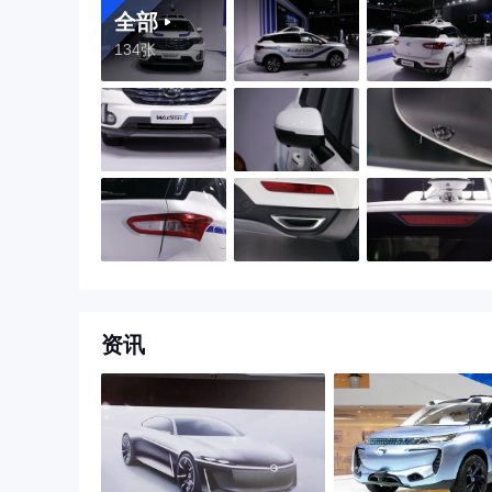
全部
134张
资讯