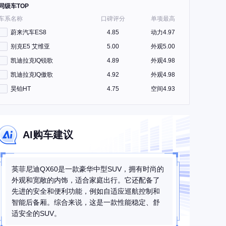
同级车TOP
车系名称
口碑评分
单项最高
蔚来汽车ES8
4.85
动力4.97
别克E5 艾维亚
5.00
外观5.00
凯迪拉克IQ锐歌
4.89
外观4.98
凯迪拉克IQ傲歌
4.92
外观4.98
昊铂HT
4.75
空间4.93
AI购车建议
英菲尼迪QX60是一款豪华中型SUV，拥有时尚的
外观和宽敞的内饰，适合家庭出行。它还配备了
先进的安全和便利功能，例如自适应巡航控制和
智能后备厢。综合来说，这是一款性能稳定、舒
适安全的SUV。