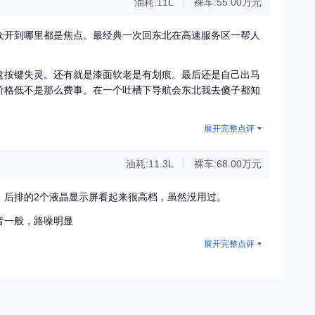
油耗:11L
裸车:55.00万元
众开到哪里都是焦点。最经典一次回东北在高速服务区一帮人
盘按键失灵。还有就是漆面软老是有划痕。最后还是自己出马
价格低不是那么费事。在一个吐槽下导航会东北我去傻子都知
展开完整点评
油耗:11.3L
裸车:68.00万元
，后排的2个液晶显示屏看起来很高档，虽然没用过。
音一般，路噪明显
展开完整点评