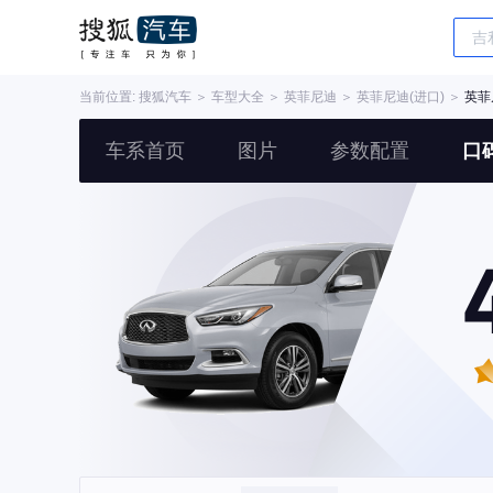
当前位置:
搜狐汽车
＞
车型大全
＞
英菲尼迪
＞
英菲尼迪(进口)
＞
英菲
车系首页
图片
参数配置
口