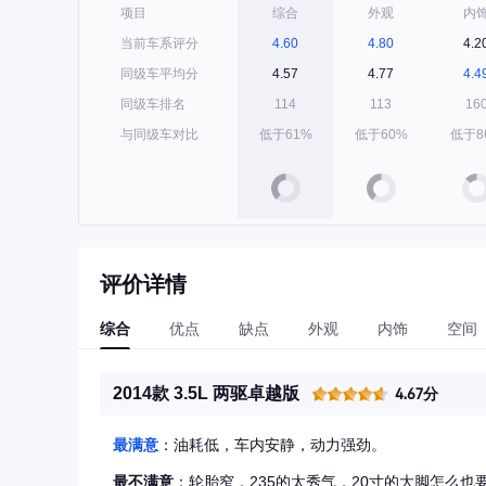
项目
综合
外观
内
当前车系评分
4.60
4.80
4.2
同级车平均分
4.57
4.77
4.4
同级车排名
114
113
16
与同级车对比
低于61%
低于60%
低于8
评价详情
综合
优点
缺点
外观
内饰
空间
2014款 3.5L 两驱卓越版
4.67分
最满意
：油耗低，车内安静，动力强劲。
最不满意
：轮胎窄，235的太秀气，20寸的大脚怎么也