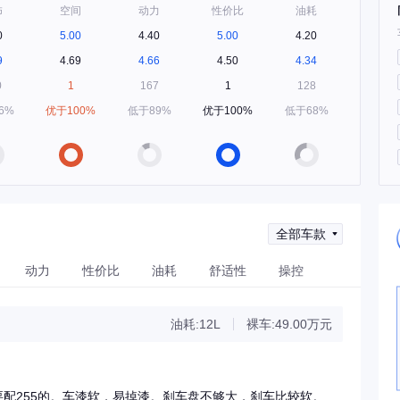
饰
空间
动力
性价比
油耗
0
5.00
4.40
5.00
4.20
9
4.69
4.66
4.50
4.34
0
1
167
1
128
6%
优于100%
低于89%
优于100%
低于68%
全部车款
动力
性价比
油耗
舒适性
操控
油耗:12L
裸车:49.00万元
要配255的。车漆软，易掉漆。刹车盘不够大，刹车比较软。