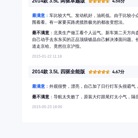
2014款 3.5L 两驱卓越版
4.56分
最满意
：车比较大气。发动机好，油耗低。由于比较小
围着看。有一家要买路虎揽胜极光的都改变想法。
最不满意
：北美生产做工看个人运气。新车第二天方向
自己动手去东东买的正品顶级镀晶自己解决漆面问题。
道走京哈。竟然往京沪指。
2015-01-22 11:18
2014款 3.5L 四驱全能版
4.67分
最满意
：外观很赞，漂亮，自己加了日行灯车头很霸气
最不满意
：导航太失败了，原装大灯跟尾灯太小气，隔
2015-05-23 18:00