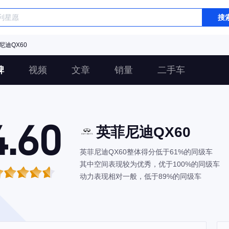
搜
尼迪QX60
碑
视频
文章
销量
二手车
4.60
英菲尼迪QX60
英菲尼迪QX60整体得分低于61%的同级车
其中空间表现较为优秀，优于100%的同级车
动力表现相对一般，低于89%的同级车