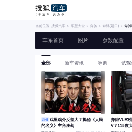
当前位置:
搜狐汽车
＞
车型大全
＞
奔驰
＞
奔驰(进口)
＞
奔驰
车系首页
图片
参数配置
全部
新车资讯
导购
试驾
戏里戏外反差大？揭秘《人民
奔驰VLE
原创
的名义》主角座驾
V？115度