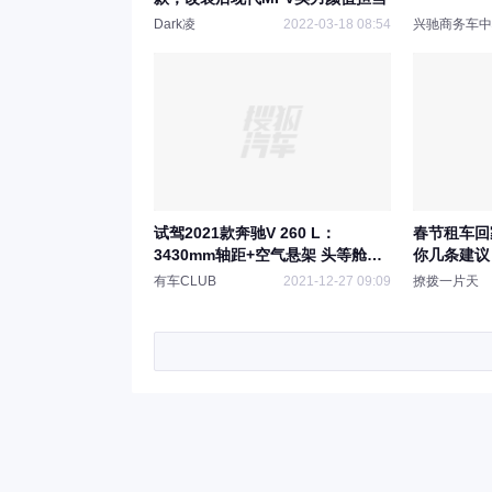
Dark凌
2022-03-18 08:54
兴驰商务车中
试驾2021款奔驰V 260 L：
春节租车回
3430mm轴距+空气悬架 头等舱体
你几条建议
验开启
有车CLUB
2021-12-27 09:09
撩拨一片天