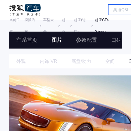
当前位
搜狐汽
车型大
起
起亚(进
起亚GT4
＞
＞
＞
＞
置:
车
全
亚
口)
Stinger
车系首页
图片
参数配置
口碑
外观
内饰·VR
底盘/动力
空间