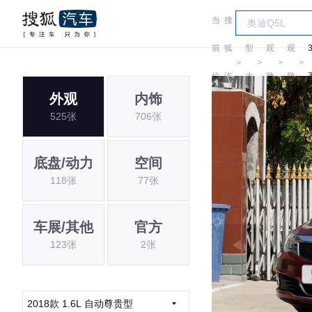
当
搜
车
前
狐
型
观
观
＞
＞
＞
＞
位
汽
大
致
致
外观
内饰
置:
车
全
525张
706张
底盘/动力
空间
118张
77张
车展/其他
官方
123张
2张
2018款 1.6L 自动尊贵型