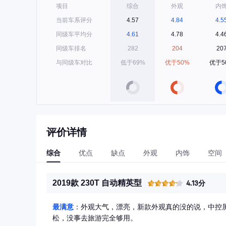
项目
综合
外观
内
当前车系评分
4.57
4.84
4.5
同级车平均分
4.61
4.78
4.4
同级车排名
282
204
20
与同级车对比
低于69%
优于50%
优于5
评价详情
综合
优点
缺点
外观
内饰
空间
2019款 230T 自动精英型
4.13分
最满意
：外观大气，漂亮，新款外观真的没的说，中控
松，没事去旅游完全够用。