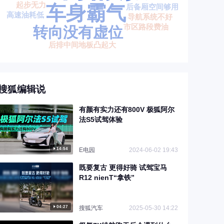
搜狐编辑说
有颜有实力还有800V 极狐阿尔
法S5试驾体验
14:54
E电园
2024-06-02 19:43
既要复古 更得好骑 试驾宝马
R12 nienT“拿铁”
04:27
搜狐汽车
2025-05-30 14:22