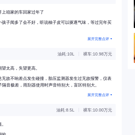
开上咱家的车回家过年了
小孩子闻多了会不好，听说柚子皮可以驱逐气味，等过完年买
展开完整点评
油耗:10L
裸车:10.98万元
期望太高，失望更高。
达无故不响差点发生碰撞，胎压监测器发生过无故报警，仪表
车子隔音极差，雨刮器使用时声音特别大，盲区特别大。
展开完整点评
油耗:8.5L
裸车:10.00万元
值。
期的。