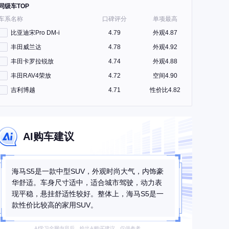
同级车TOP
车系名称
口碑评分
单项最高
比亚迪宋Pro DM-i
4.79
外观4.87
丰田威兰达
4.78
外观4.92
丰田卡罗拉锐放
4.74
外观4.88
丰田RAV4荣放
4.72
空间4.90
吉利博越
4.71
性价比4.82
AI购车建议
海马S5是一款中型SUV，外观时尚大气，内饰豪
华舒适。车身尺寸适中，适合城市驾驶，动力表
现平稳，悬挂舒适性较好。整体上，海马S5是一
款性价比较高的家用SUV。
AI学习全网内容后，给出AI购买建议，仅供参考。