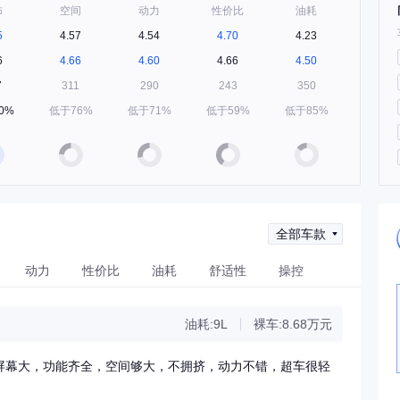
饰
空间
动力
性价比
油耗
5
4.57
4.54
4.70
4.23
6
4.66
4.60
4.66
4.50
7
311
290
243
350
0%
低于76%
低于71%
低于59%
低于85%
全部车款
动力
性价比
油耗
舒适性
操控
油耗:9L
裸车:8.68万元
屏幕大，功能齐全，空间够大，不拥挤，动力不错，超车很轻