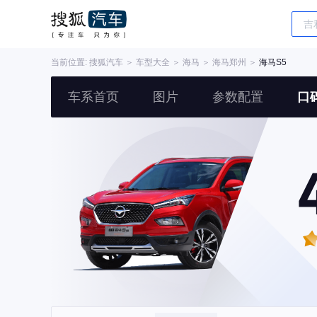
当前位置:
搜狐汽车
＞
车型大全
＞
海马
＞
海马郑州
＞
海马S5
车系首页
图片
参数配置
口