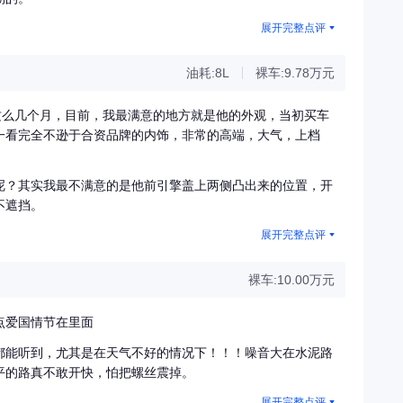
展开完整点评
油耗:8L
裸车:9.78万元
这么几个月，目前，我最满意的地方就是他的外观，当初买车
一看完全不逊于合资品牌的内饰，非常的高端，大气，上档
呢？其实我最不满意的是他前引擎盖上两侧凸出来的位置，开
不遮挡。
展开完整点评
裸车:10.00万元
点爱国情节在里面
都能听到，尤其是在天气不好的情况下！！！噪音大在水泥路
平的路真不敢开快，怕把螺丝震掉。
展开完整点评