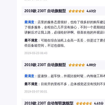
2019款 230T 自动旗舰型
4.63分
最满意
：店里的服务态度很好，也给了很多好的购车建
了很多服务，全程自己几乎没有操心，不到一个星期就
讲解后才让我上路，必须给好评啊。很喜欢他的外观设
方，座椅也很舒服；车轮毂的设计也是本人很喜欢的一
最不满意
：可能在综合油耗上会高一丢丢，但是过了磨
好的辅助停车以及察觉周边啊，很实用的功能；全景天
些后备箱空间，不过也值啦。
的吧（还没越野过，哈哈）。
2019-03-23 06:43
2019款 230T 自动旗舰型
4.88分
最满意
：提速快，超车快，外观比较时髦，内饰做工和
最不满意
：目前开的里程不多，总体感觉还没有找到不
2019-03-07 00:01
2019款 230T 自动智联旗舰型
4.63分