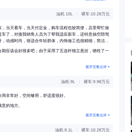
油耗:10L
裸车:10.28万元
议，当天看车，当天付定金，购车流程也较简便，店里帮忙做
提车了，对接我销售人员为了帮我适应新车，还特意抽空陪驾
计，动感时尚，很适合年轻群体，内饰做工也很精细，简洁大
个地方；方向盘操控也很轻，顺手，驾驶感舒适；全景影像很
合期应该会好很多吧；由于采用了五连杆独立悬挂，牺牲了一
窗也是出齐的大，很有感觉；五连杆独立悬挂越野应该会杠杠
展开完整点评
油耗:9L
裸车:9.98万元
布局非常好，空间够用，舒适度很好。
满意的地方。
展开完整点评
油耗:8.1L
裸车:10.28万元