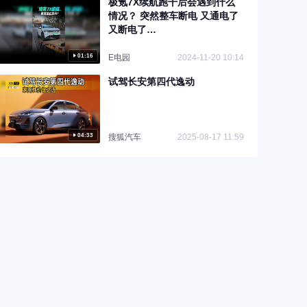
极氪7X续航跑干后会遇到什么
情况？ 突然整车断电 又通电了
又断电了…
01:16
E电园
2024-11-20 10:14
试驾长安第四代逸动
04:33
搜狐汽车
2025-08-17 11:59