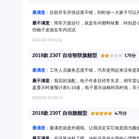
最满意
：目前开车开得还算不错，到时候一大家子可以
最不满意
：用车方面还行，就是车内塑料味重，特别是
些柚子皮放在车内试试
2019-02-26 01:11
2019款 230T 自动智联旗舰型
1.75分
最满意
：工作人员服务态度不错，汽车使用起来没有是
最不满意
：我买的顶配，电子件多且经常失灵，倒车雷
盘显示时速预计差5-10速，电子显示油格时高时低，
2019-02-23 08:13
2019款 230T 自动旗舰型
4.75分
最满意
：最满意就是外观啦。让我决定买它就是因为颜
最不满意
：应该算油耗了吧。油耗还是超出我的心理预