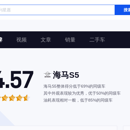
搜
碑
视频
文章
销量
二手车
4.57
海马S5
海马S5整体得分低于69%的同级车
其中外观表现较为优秀，优于50%的同级车
油耗表现相对一般，低于85%的同级车