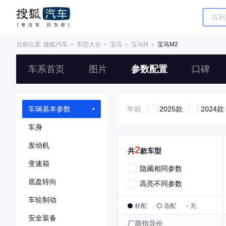
当前位置:
搜狐汽车
＞
车型大全
＞
宝马
＞
宝马M
＞
宝马M2
车系首页
图片
参数配置
口碑
车辆基本参数
年款
2025款
2024款
车身
发动机
2
共
款车型
变速箱
隐藏相同参数
底盘转向
高亮不同参数
车轮制动
标配
选配
-
无
安全装备
厂商指导价