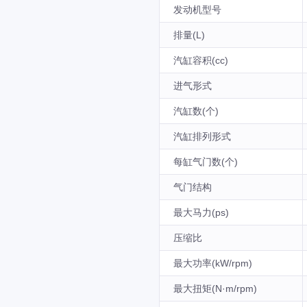
发动机型号
排量(L)
汽缸容积(cc)
进气形式
汽缸数(个)
汽缸排列形式
每缸气门数(个)
气门结构
最大马力(ps)
压缩比
最大功率(kW/rpm)
最大扭矩(N·m/rpm)