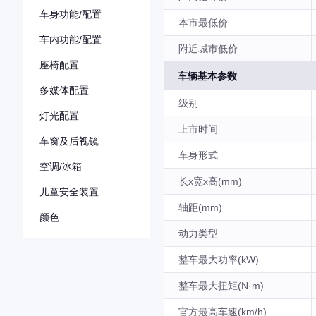
车身功能/配置
本市最低价
车内功能/配置
附近城市低价
座椅配置
车辆基本参数
多媒体配置
级别
灯光配置
上市时间
车窗及后视镜
车身形式
空调/冰箱
长x宽x高(mm)
儿童安全装置
轴距(mm)
颜色
动力类型
整车最大功率(kW)
整车最大扭矩(N·m)
官方最高车速(km/h)