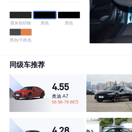
墨灰色织物
黑色
黑色
黑色/干邑色
4.4
同级车推荐
·外观表现一般，低于58%同级车
4.55
·内饰表现一般，低于83%同级车
·空间表现较为优秀，优于64%同级车
奥迪 A7
58.98-78.88万
4.28