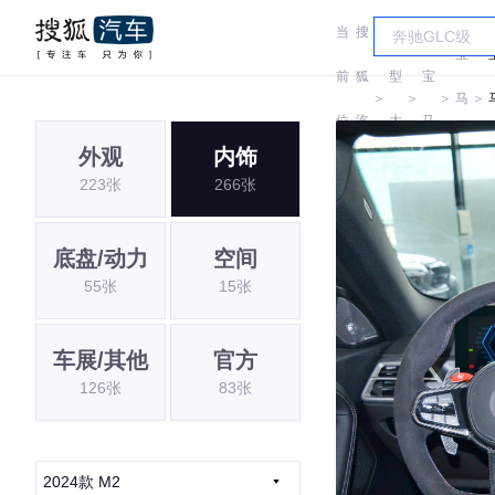
当
搜
车
宝
前
狐
型
宝
＞
＞
＞
马
＞
位
汽
大
马
M
外观
内饰
置:
车
全
223张
266张
底盘/动力
空间
55张
15张
车展/其他
官方
126张
83张
2024款 M2