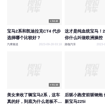
04:42
宝马2系和凯迪拉克CT4 代步
这才是纯血统宝马！2
选择哪个比较好？
你什么叫做欧洲操控
汽摩频道
2023-09-28 03:18
路咖汽车
2023-
01:16
美女来收了辆宝马2系，这车
后驱小跑变前驱钢炮 
真的好，到底为什么老板不喜
新宝马225i