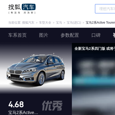
当前位置:
搜狐汽车
＞
车型大全
＞
宝马
＞
宝马(进口)
＞
宝马2系Active Tourer
车系首页
图片
参数配置
口碑
全新宝马2系四门版 或将于
4.68
宝马2系Active Tourer