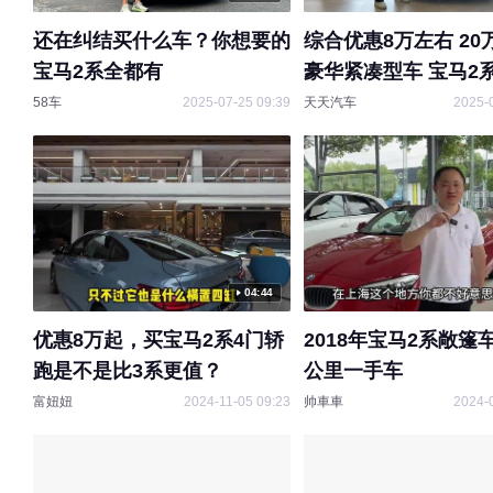
还在纠结买什么车？你想要的
综合优惠8万左右 20
宝马2系全都有
豪华紧凑型车 宝马2
吗？
58车
2025-07-25 09:39
天天汽车
2025-
04:44
优惠8万起，买宝马2系4门轿
2018年宝马2系敞篷
跑是不是比3系更值？
公里一手车
富妞妞
2024-11-05 09:23
帅車車
2024-