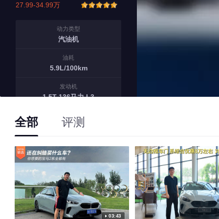
27.99-34.99万
动力类型
汽油机
油耗
5.9L/100km
发动机
1.5T 136马力 L3
变速箱
全部
评测
6挡手自一体
03:43