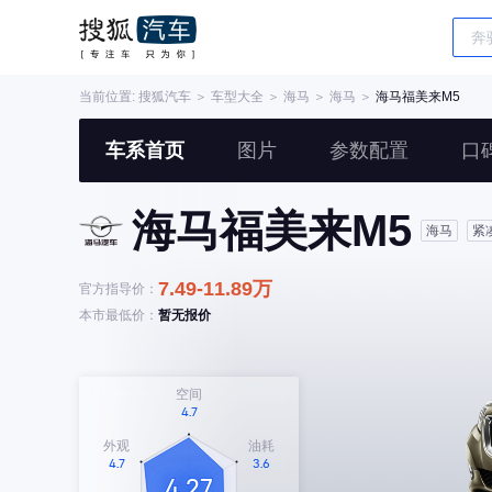
当前位置:
搜狐汽车
＞
车型大全
＞
海马
＞
海马
＞
海马福美来M5
车系首页
图片
参数配置
口
海马福美来M5
海马
紧
7.49-11.89万
官方指导价：
本市最低价：
暂无报价