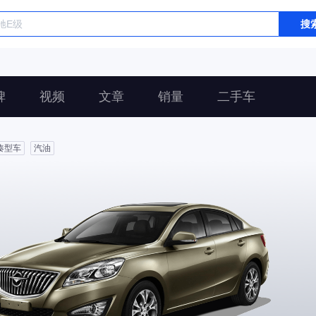
搜
碑
视频
文章
销量
二手车
凑型车
汽油