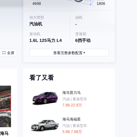
4698
1806
动力类型
油耗
汽油机
-
发动机
变速箱
1.6L 125马力 L4
6挡手动
全屏
查看完整参数配置
看了又看
海马普力马
汽油 | 紧凑型车
7.98-22.9万
海马海福星
汽油 | 紧凑型车
5.98-7.68万
海马