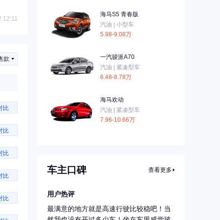
海马S5 青春版
 12:11
汽油 | 小型车
5.98-9.08万
一汽骏派A70
售款
汽油 | 紧凑型车
6.48-8.78万
海马欢动
对比
汽油 | 紧凑型车
7.96-10.66万
对比
对比
车主口碑
查看更多
对比
用户热评
对比
最满意的地方就是高速行驶比较稳吧！当
然我也没有开过多少车！坐在车里感觉玻