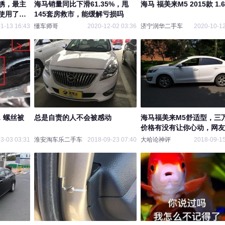
锈，最主
海马销量同比下滑61.35%，甩
海马 福美来M5 2015款 1.
使用了高
145套房救市，能缓解亏损吗
1-13 16:43
懂车师哥
2020-12-02 03:36
济宁润华二手车
2020-10-12
，螺丝被
总是自责的人不会被感动
海马福美来M5舒适型，三
价格有没有让你心动，网友
来了
3-03 03:31
淮安淘车乐二手车
2018-09-23 07:40
大哈论神评
2018-09-15