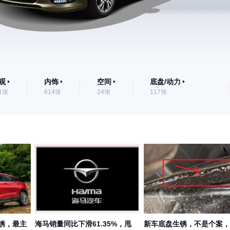
观
内饰
空间
底盘/动力
1张
614张
24张
117张
锈，最主
海马销量同比下滑61.35%，甩
新车底盘生锈，不是个案，