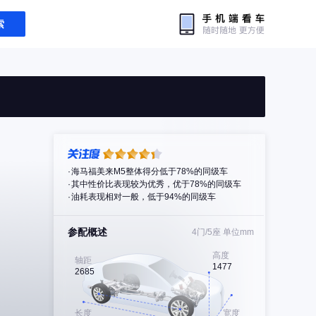
索
海马福美来M5整体得分低于78%的同级车
其中性价比表现较为优秀，优于78%的同级车
油耗表现相对一般，低于94%的同级车
参配概述
4门/5座
单位mm
高度
轴距
1477
2685
长度
宽度