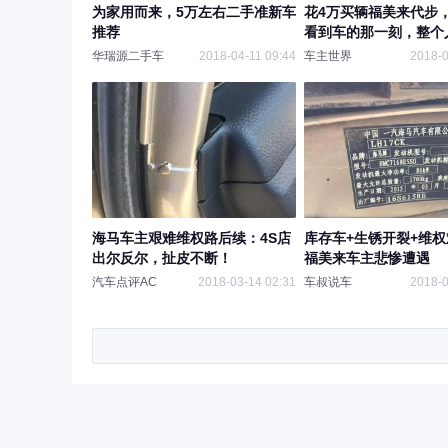
为家用而来，5万左右二手准新车
花4万买辆福美来代步
推荐
看到车的那一刻，整个
华瑞源二手车
2018-04-11 09:44
车主世界
2018-0
海马车主艰难维权路后续：4S店
库存车+生锈开裂+维
出尔反尔，扯皮不断！
福美来车主悲惨遭遇
汽车点评AC
2018-03-14 02:31
车叔说车
2018-0