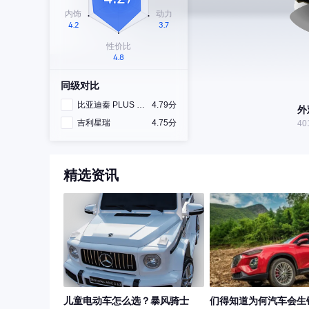
同级对比
比亚迪秦 PLUS DM-i
4.79分
外
吉利星瑞
4.75分
40
精选资讯
儿童电动车怎么选？暴风骑士
们得知道为何汽车会生