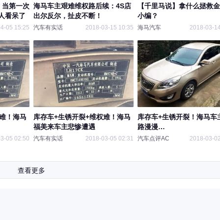
，当第一次
海马车主艰难维权路后续：4S店
【千里马说】拿什么拯救金
人看呆了
出尔反尔，扯皮不断！
小编？
4-05 15:25
汽车有实话
2018-03-15 10:35
海马汽车
2018-03-14
权难！海马
库存车+生锈开裂+维权难！海马
库存车+生锈开裂！海马车
福美来车主悲惨遭遇
路漫漫…
3-05 02:50
汽车有实话
2018-03-05 02:31
汽车点评AC
2018-03-02
查看更多