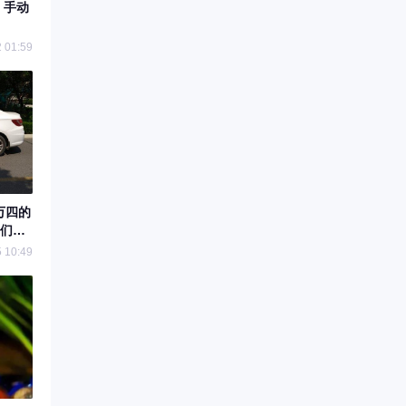
6 手动
 01:59
万四的
们都
 10:49