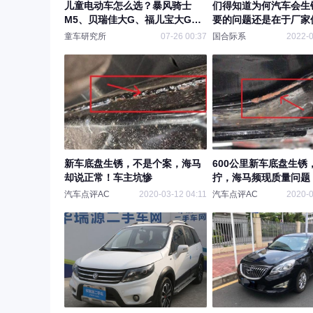
儿童电动车怎么选？暴风骑士
们得知道为何汽车会生
M5、贝瑞佳大G、福儿宝大G、
要的问题还是在于厂家
星辰皓路虎真实使用对比！
碳钢材料
童车研究所
07-26 00:37
国合际系
2022-0
新车底盘生锈，不是个案，海马
600公里新车底盘生锈
却说正常！车主坑惨
拧，海马频现质量问题
汽车点评AC
2020-03-12 04:11
汽车点评AC
2020-0