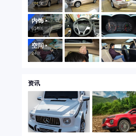
401张
内饰
614张
空间
24张
资讯