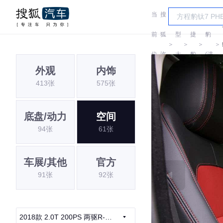
当
搜
车
捷
前
狐
型
捷
豹
＞
＞
＞
＞
位
汽
大
豹
(进
外观
内饰
置:
车
全
口)
413张
575张
底盘/动力
空间
94张
61张
车展/其他
官方
91张
92张
2018款 2.0T 200PS 两驱R-