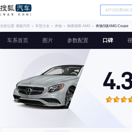
当前位置:
搜狐汽车
＞
车型大全
＞
奔驰
＞
梅赛德斯-AMG
＞
奔驰S级AMG Coupe
车系首页
图片
参数配置
口碑
4.