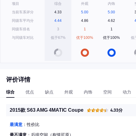
项目
综合
外观
内饰
当前车系评分
4.33
5.00
5.00
同级车平均分
4.44
4.86
4.62
同级车排名
3
1
1
与同级车对比
低于67%
优于100%
优于100%
低
评价详情
综合
优点
缺点
外观
内饰
空间
动力
2015款 S63 AMG 4MATIC Coupe
4.33分
最满意
：性价比
最不满意
：后排空间（有情可原）