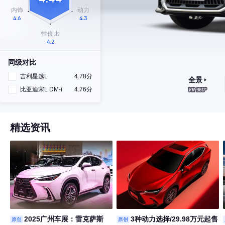
同级对比
吉利星越L
4.78分
全景
比亚迪宋L DM-i
4.76分
精选资讯
2025广州车展：雷克萨斯
3种动力选择/29.98万元起售
原创
原创