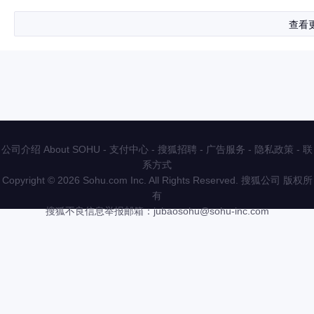
查看
公司介绍 About SOHU
-
支付中心
-
搜狐招聘
-
广告服务
-
隐私政策
-
联
系方式
Copyright
©
2026 Sohu.com Inc. All Rights Reserved. 搜狐公司
版权所
有
搜狐不良信息举报邮箱：
jubaosohu@sohu-inc.com