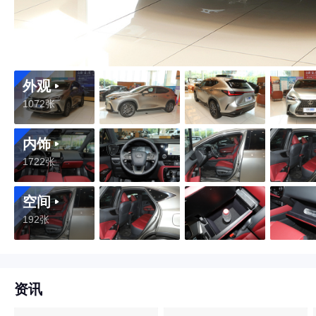
外观
1072张
内饰
1722张
空间
192张
资讯