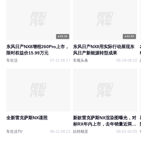
01:16
01:34
东风日产NX8增程260Pro上市，
东风日产NX8用实际行动展现东
限时权益价15.99万元
风日产新能源转型成果
车生活
07-11 06:17
车视头条
06-29 06:10
全新雷克萨斯NX谍照
新款雷克萨斯NX渲染图曝光，对
标RX年内上市，去年销量近两
万，改款新车能否俘获更多国内
车生活TV
06-11 08:21
比特精灵
06-01 04:55
消费者的心？