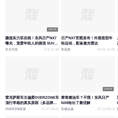
02:12
颜值实力双在线！东风日产NX7
日产NX7官图发布！外观造型年
曝光，宠爱年轻人的插混 SUV来
轻运动，配备激光雷达
了
天天汽车
今天 01:48
车讯库
08-06 15:40
04:24
雷克萨斯车主偏爱OVERZONE车
禁售燃油车？不慌！东风日产
顶行李箱的真实原因（多品牌实
NX8给出了最优解
测对比）
OVERZONE穿越地带
07-27 08:21
车视头条
07-24 08:13