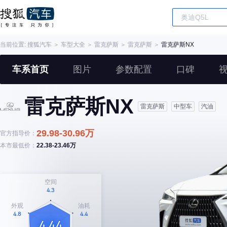
当前位置:
搜狐汽车
＞
车型大全
＞
雷克萨斯
＞
雷克萨斯
＞
雷克萨斯NX
车系首页
图片
参数配置
口碑
雷克萨斯NX
雷克萨斯
中型车
汽油
29.98-30.96万
官方指导价：
本市最低价：
22.38-23.46万