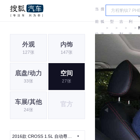
当
搜
车
吉
前
狐
型
吉
利
＞
＞
＞
＞
位
汽
大
利
汽
外观
内饰
置:
车
全
车
127张
147张
底盘/动力
空间
33张
27张
车展/其他
官方
24张
2016款 CROSS 1.5L 自动尊享