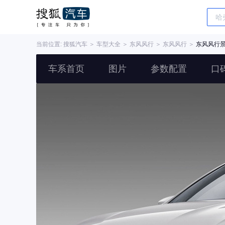
当前位置:
搜狐汽车
＞
车型大全
＞
东风风行
＞
东风风行
＞
东风风行景
车系首页
图片
参数配置
口