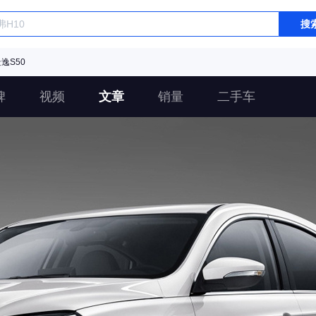
搜
逸S50
碑
视频
文章
销量
二手车