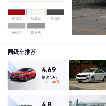
俊雅红
珍珠白
陨石黑
钻石银
皓月灰
4.48
同级车推荐
·外观表现一般，低于69%同级车
4.69
·内饰表现一般，低于59%同级车
·空间表现较为优秀，优于88%同级车
捷达 VA3
6.78-9.48万
4.8