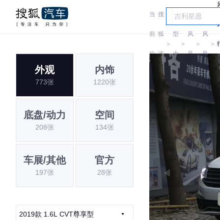
当
搜
车
东
东
前
狐
型
风
风
＞
＞
＞
＞
位
汽
大
风
风
外观
内饰
置:
车
全
行
行
773张
1220张
底盘/动力
空间
208张
134张
车展/其他
官方
197张
28张
2019款 1.6L CVT尊享型