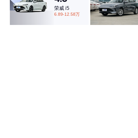
荣威 i5
6.89-12.58万