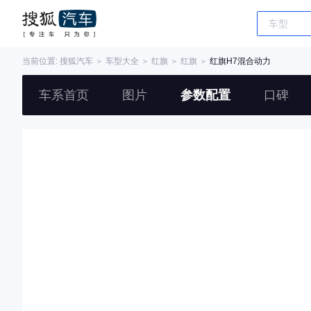
当前位置:
搜狐汽车
＞
车型大全
＞
红旗
＞
红旗
＞
红旗H7混合动力
车系首页
图片
参数配置
口碑