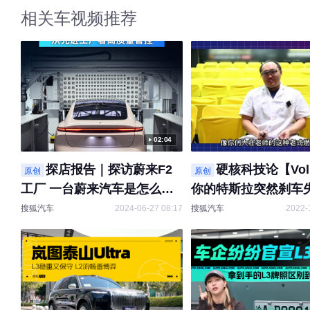
相关车视频推荐
02:04
探店报告｜探访蔚来F2
硬核科技论【Vol
原创
原创
工厂 一台蔚来汽车是怎么制
你的特斯拉突然刹车失
造的？从先进工厂看高质量管
怎么办？
搜狐汽车
2024-06-27 08:17
搜狐汽车
2022-
控