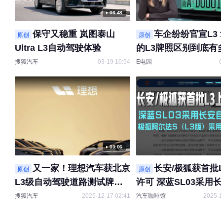
06:48
保守又稳重 岚图泰山
车企纷纷官宣L3
原创
原创
Ultra L3自动驾驶体验
的L3牌照区别到底有
搜狐汽车
03-19 10:54
E电园
00:06
又一家！理想汽车获北京
长安/极狐获首批
原创
原创
L3级自动驾驶道路测试牌
许可 深蓝SL03采用
照，并持续开展了常态化L3
智驾 极狐阿尔法S（L
搜狐汽车
2025-12-17 02:41
汽车咖啡馆
2025-
级道路测试。
采用华为智驾