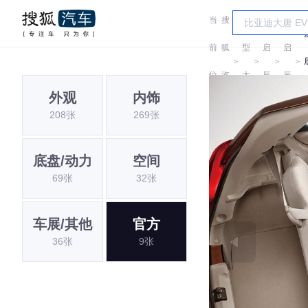
当
搜
车
前
狐
型
启
启
＞
＞
＞
＞
位
汽
大
辰
辰
外观
内饰
置:
车
全
208张
269张
底盘/动力
空间
69张
32张
车展/其他
官方
36张
9张