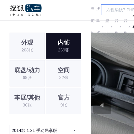
当
搜
车
前
狐
型
启
启
＞
＞
＞
＞
位
汽
大
辰
辰
外观
内饰
置:
车
全
208张
269张
底盘/动力
空间
69张
32张
车展/其他
官方
36张
9张
2014款 1.2L 手动易享版