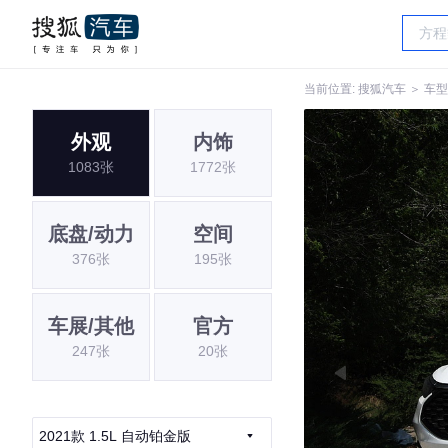
当前位置:
搜狐汽车
＞
车型
外观
内饰
1083张
1772张
底盘/动力
空间
376张
195张
车展/其他
官方
247张
20张
2021款 1.5L 自动铂金版