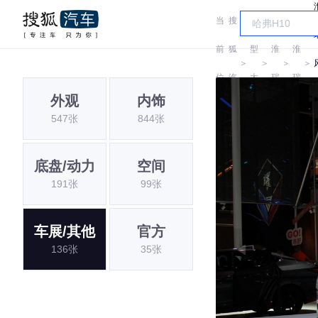
当
搜
车
江
江
前
狐
型
淮
淮
＞
＞
＞
＞
位
汽
大
瑞
瑞
外观
内饰
置:
车
全
风
风
547张
844张
底盘/动力
空间
191张
99张
车展/其他
官方
136张
35张