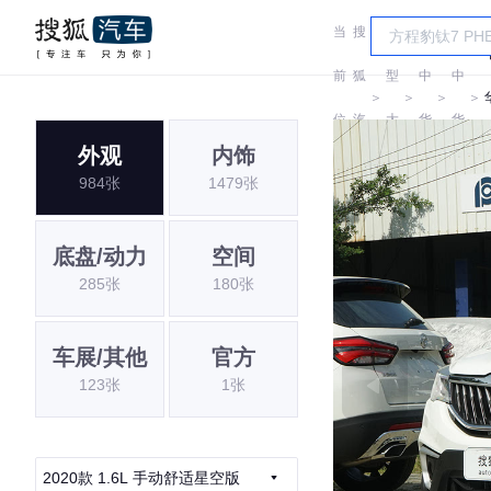
当
搜
车
前
狐
型
中
中
＞
＞
＞
＞
位
汽
大
华
华
外观
内饰
置:
车
全
984张
1479张
底盘/动力
空间
285张
180张
车展/其他
官方
123张
1张
2020款 1.6L 手动舒适星空版