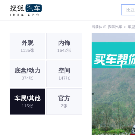
当前位置:
搜狐汽车
＞
车型
外观
内饰
1135张
1642张
底盘/动力
空间
374张
147张
车展/其他
官方
115张
2张