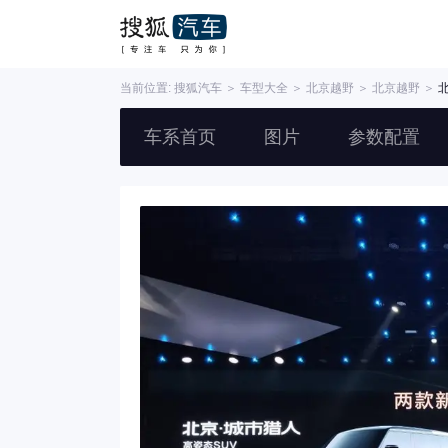
当前位置:
搜狐汽车
＞
车型大全
＞
北京越野
＞
北京越野
＞
北
车系首页
图片
参数配置