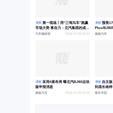
第一现场丨用“三驾马车”跑赢
预售17
原创
原创
市场大势 蒋自力：北汽集团的成绩
Plus/BJ
是可持续的
汽车咖啡馆
2018-07-09 05:52
搜狐汽车
采用4座布局 曝北汽BJ80运动
自主版
原创
原创
版申报消息
到底长啥样
搜狐汽车
2016-12-20 02:35
视车学院