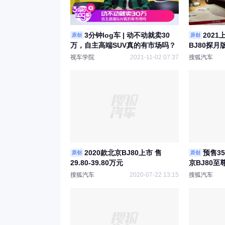
3分钟log车 | 动不动就卖30
202
原创
原创
万，自主高端SUV真的有市场吗？
BJ80探月
视车学院
2021-11-02 07:37
搜狐汽车
2020款北京BJ80上市 售
预售35
原创
原创
29.80-39.80万元
京BJ80
搜狐汽车
2020-07-22 13:15
搜狐汽车