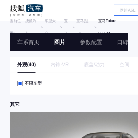
当前位
搜狐汽
车型大
宝
宝马(进
宝马Future
＞
＞
＞
＞
置:
车
全
马
口)
Luxury
车系首页
图片
参数配置
口碑
外观(40)
内饰·VR
底盘/动力
空间
不限车型
其它