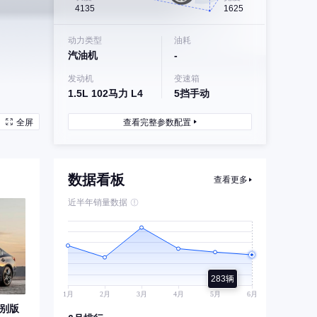
4135
1625
动力类型
油耗
汽油机
-
发动机
变速箱
1.5L 102马力 L4
5挡手动
全屏
查看完整参数配置
数据看板
查看更多
近半年销量数据
283辆
特别版