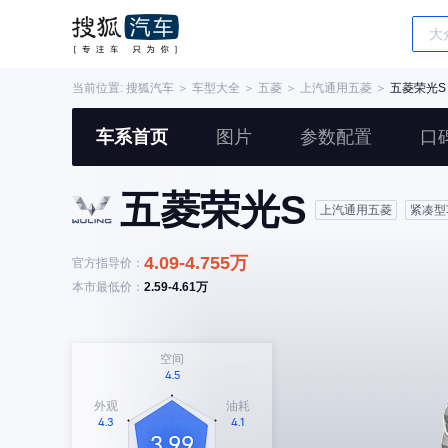
当前位置:
搜狐汽车
＞
车型大全
＞
五菱
＞
上汽通用五菱
＞
五菱荣光S
车系首页
图片
参数配置
口
五菱荣光S
上汽通用五菱
紧凑型
4.09-4.755万
官方指导价：
本市最低价：
2.59-4.61万