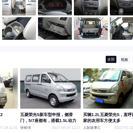
全部
视频
2
五菱荣光S新车型申报，侧滑
买辆1.2L五菱荣光S，直呼
门，5/7座都有，搭载1.5L动力
家的农用车方便太多
7-29 11:01
张铁绵
2022-08-29 12:27
人际故事汇
2022-02-22