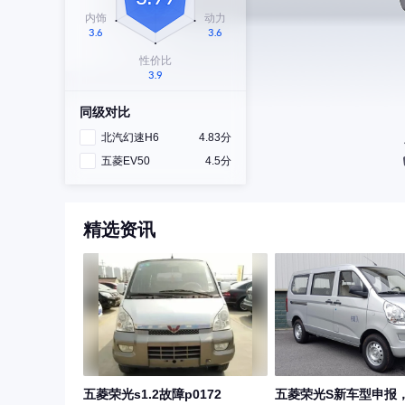
同级对比
北汽幻速H6
4.83分
五菱EV50
4.5分
精选资讯
五菱荣光s1.2故障p0172
五菱荣光S新车型申报