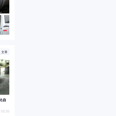
文章
比自
 02:20