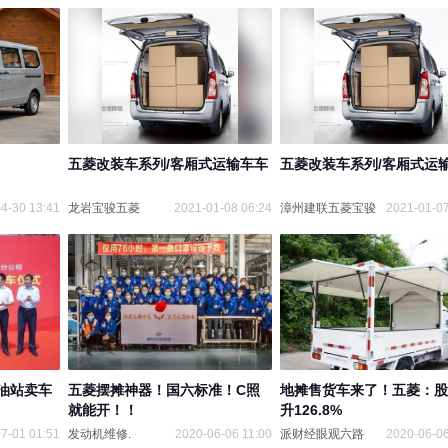
五菱改装车系列/客厢式运输车车
五菱改装车系列/客厢式运
4-30 13:41
龙岩宝骏五菱
2021-01-08 06:24
漳州建联五菱宝骏
2021-01-07
油站卖车
五菱摆摊神器！国六标准！C照
地摊售货车来了！五菱：股
就能开！！
升126.8%
7-01 01:51
发动机维修.
2020-06-06 11:00
派财经眼观六路
2020-06-06