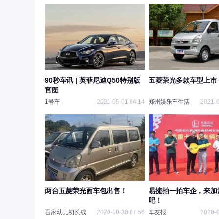
90秒车讯 | 英菲尼迪Q50特别版
五菱荣光多款车型上市
官图
1号车
2021-05-01 04:14
郑州娱乐车生活
2021-0
两台五菱荣光面车包出售！
易捷拍一拍车企，来加
吧！
吾家幼儿初长成
2020-10-30 07:56
车友报
2020-0