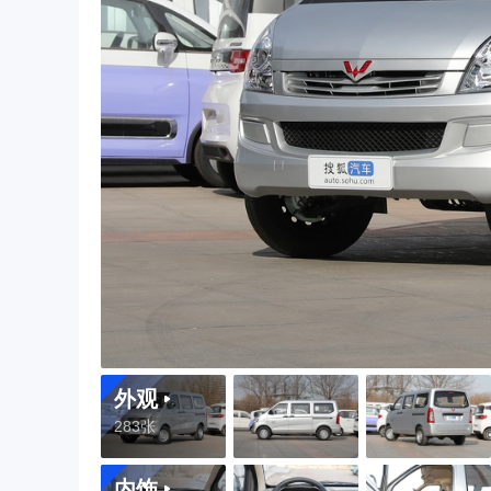
外观
283张
内饰