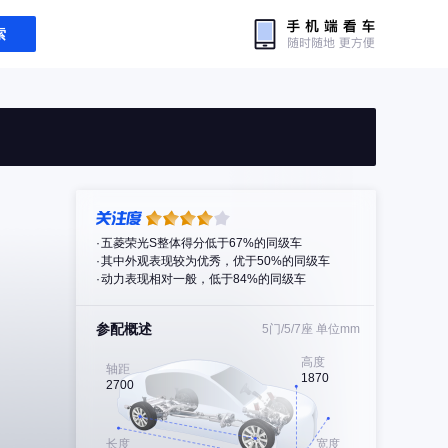
索
五菱荣光S整体得分低于67%的同级车
其中外观表现较为优秀，优于50%的同级车
动力表现相对一般，低于84%的同级车
参配概述
5门/5/7座
单位mm
高度
轴距
1870
2700
长度
宽度