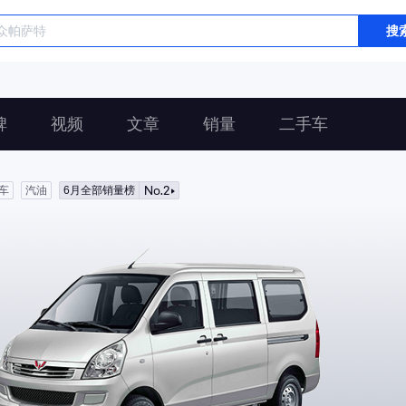
搜
碑
视频
文章
销量
二手车
No.2
车
汽油
6月全部销量榜