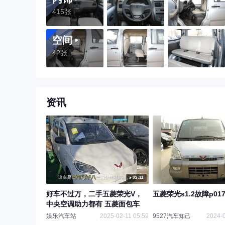
415张
空间
42张
资讯
02:11
好车不过万，二手五菱荣光V，
五菱荣光s1.2故障p017
中央空调助力都有 五菱面包车
娱乐汽车站
2025-02-11 05:59
9527汽车知己
2024-0