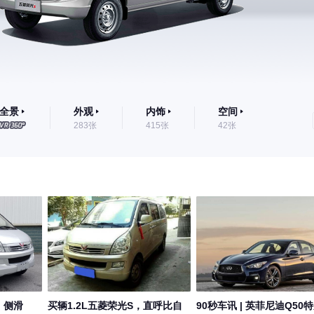
全景
外观
内饰
空间
283张
415张
42张
，侧滑
买辆1.2L五菱荣光S，直呼比自
90秒车讯 | 英菲尼迪Q50