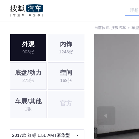
当前位置:
搜狐汽车
＞
车型
外观
内饰
903张
1248张
底盘/动力
空间
273张
169张
车展/其他
官方
1张
2017款 红标 1.5L AMT豪华型