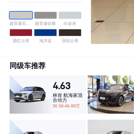
超音速石英
超音速钛银
白金灰
白
酒红云母
海洋蓝
深棕云母
晶亮白
烈焰玛瑙色
同级车推荐
4.6
4.63
林肯 航海家混
合动力
·外观表现较为优秀，优于81%同级车
36.58-46.88万
·内饰表现较为优秀，优于54%同级车
·空间表现一般，低于90%同级车