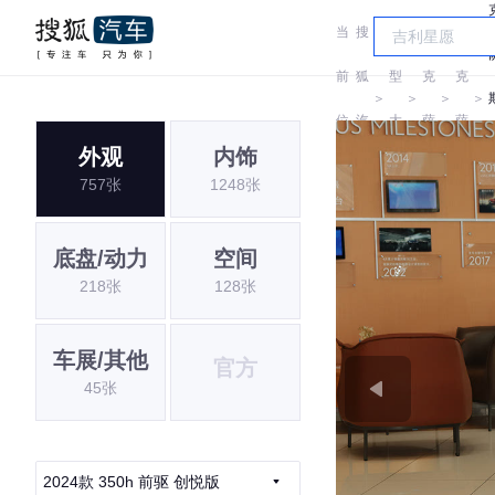
当
搜
车
雷
雷
前
狐
型
克
克
＞
＞
＞
＞
位
汽
大
萨
萨
外观
内饰
置:
车
全
斯
斯
757张
1248张
底盘/动力
空间
218张
128张
车展/其他
官方
45张
2024款 350h 前驱 创悦版