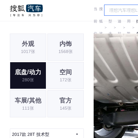
当
搜
车
凯
通
前
狐
型
迪
用
＞
＞
＞
＞
位
汽
大
拉
凯
外观
内饰
置:
车
全
克
迪
1017张
1568张
拉
克
底盘/动力
空间
280张
172张
车展/其他
官方
111张
145张
2017款 28T 技术型