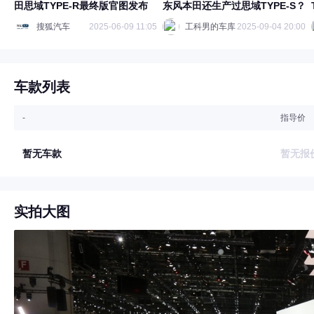
田思域TYPE-R最终版官图发布
东风本田还生产过思域TYPE-S？
搜狐汽车
2025-06-09 11:05
工科男的车库
2025-09-04 20:00
车款列表
-
指导价
暂无车款
暂无报
实拍大图