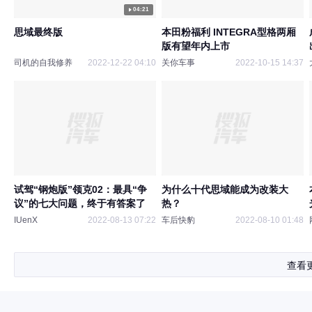
04:21
思域最终版
本田粉福利 INTEGRA型格两厢
版有望年内上市
司机的自我修养
2022-12-22 04:10
关你车事
2022-10-15 14:37
试驾“钢炮版”领克02：最具“争
为什么十代思域能成为改装大
议”的七大问题，终于有答案了
热？
IUenX
2022-08-13 07:22
车后快豹
2022-08-10 01:48
查看