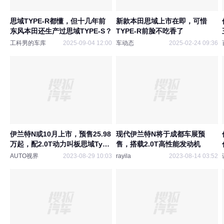
思域TYPE-R都懂，但十几年前
新款本田思域上市在即，可惜
东风本田还生产过思域TYPE-S？
TYPE-R前脸不吃香了
工科男的车库
2025-09-04 12:00
车动态
2025-02-24 09:36
伊兰特N或10月上市，预售25.98
现代伊兰特N将于成都车展预
万起，配2.0T动力叫板思域Type
售，搭载2.0T高性能发动机
R
AUTO视界
2023-08-29 10:03
rayila
2023-08-14 03:52