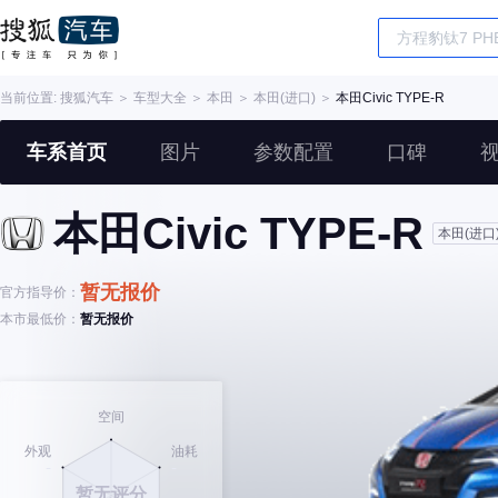
当前位置:
搜狐汽车
＞
车型大全
＞
本田
＞
本田(进口)
＞
本田Civic TYPE-R
车系首页
图片
参数配置
口碑
本田Civic TYPE-R
本田(进口
暂无报价
官方指导价：
本市最低价：
暂无报价