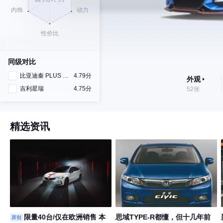
同级对比
比亚迪秦 PLUS DM-i
4.79分
外观
吉利星瑞
4.75分
52张
精选资讯
限量40台/仅在欧洲销售 本
思域TYPE-R都懂，但十几年前
原创