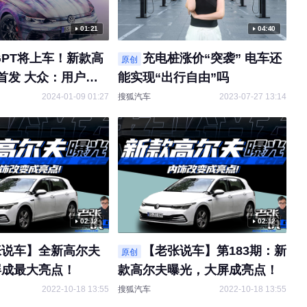
01:21
04:40
tGPT将上车！新款高
充电桩涨价“突袭” 电车还
原创
首发 大众：用户无
能实现“出行自由”吗
手 #2024CES #
2024-01-09 01:27
搜狐汽车
2023-07-27 13:14
02:12
02:12
张说车】全新高尔夫
【老张说车】第183期：新
原创
屏成最大亮点！
款高尔夫曝光，大屏成亮点！
2022-10-18 13:55
搜狐汽车
2022-10-18 13:55