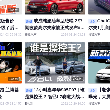
00:57
01:12
耀版售价
或成纯燃油车型绝唱？中
Cha
原创
原创
， 升级了后四
期改款高尔夫家族正式发布#高
尔夫1月底
这状态，谁
尔夫 #新车资讯
缝访问语音助
024-03-25 08:32
搜狐汽车
2024-01-24 03:28
搜狐汽车
？
高尔夫
06:19
06:00
跑 兰博基
12小时嘉年华S05E07 | 谁
【老
原创
原创
验
是操控王？ 智己L7赛道大战极
曝光，大
氪001
023-05-13 14:57
E电园
2022-10-20 16:00
搜狐汽车