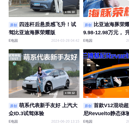
06:10
四连杆后悬质感飞升！试
比亚迪海豚荣
原创
原创
驾比亚迪海豚荣耀版
9.98-12.98万元
连杆独立悬架，就
E电园
2024-03-28 04:42
E电园
2
还记得买高尔夫啊
08:12
萌系代表新手友好 上汽大
首款V12混动超
原创
原创
众ID.3试驾体验
尼Revuelto静态体
E电园
2023-06-20 13:15
E电园
2