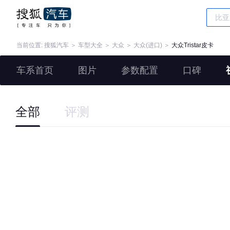
当前位置:
搜狐汽车
＞
车型大全
＞
大众
＞
大众(进口)
＞
大众Tristar皮卡
车系首页
图片
参数配置
口碑
全部
评测