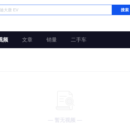
搜索
视频
文章
销量
二手车
— 暂无视频 —