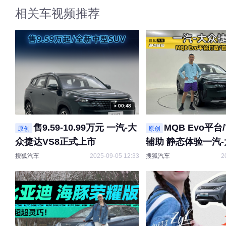
相关车视频推荐
00:48
售9.59-10.99万元 一汽-大
MQB Evo平
原创
原创
众捷达VS8正式上市
辅助 静态体验一汽
VS8
搜狐汽车
2025-09-05 12:33
搜狐汽车
2