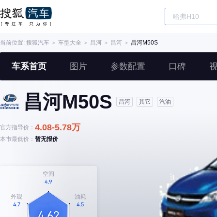
当前位置:
搜狐汽车
＞
车型大全
＞
昌河
＞
昌河
＞
昌河M50S
车系首页
图片
参数配置
口碑
昌河M50S
昌河
其它
汽油
4.08-5.78万
官方指导价：
本市最低价：
暂无报价