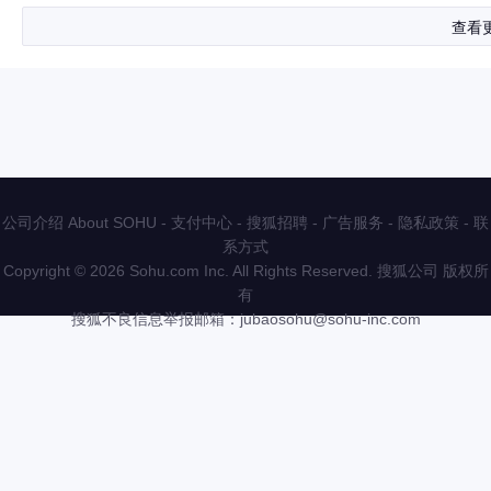
查看
公司介绍 About SOHU
-
支付中心
-
搜狐招聘
-
广告服务
-
隐私政策
-
联
系方式
Copyright
©
2026 Sohu.com Inc. All Rights Reserved. 搜狐公司
版权所
有
搜狐不良信息举报邮箱：
jubaosohu@sohu-inc.com