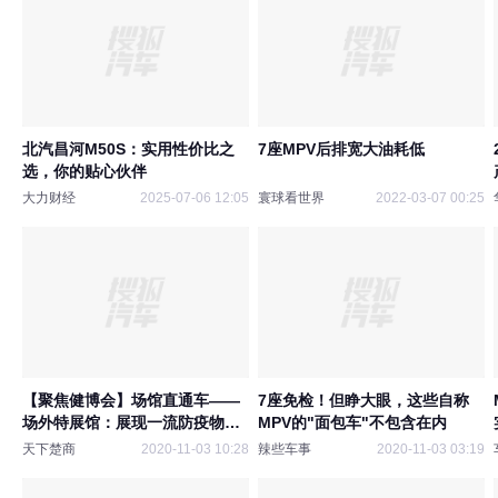
北汽昌河M50S：实用性价比之
7座MPV后排宽大油耗低
选，你的贴心伙伴
大力财经
2025-07-06 12:05
寰球看世界
2022-03-07 00:25
【聚焦健博会】场馆直通车——
7座免检！但睁大眼，这些自称
场外特展馆：展现一流防疫物资
MPV的"面包车"不包含在内
运输方式
天下楚商
2020-11-03 10:28
辣些车事
2020-11-03 03:19