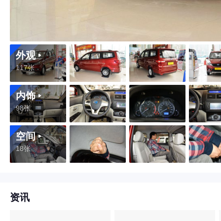
外观
117张
内饰
98张
空间
18张
资讯