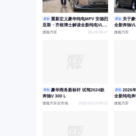
重新定义豪华纯电MPV 安德烈
关于豪
原创
原创
亚斯・齐根博士解读全新纯电VLE
全新奔驰V
研发初心与未来布局
搜狐汽车
06-23 09:47
搜狐汽车
豪华商务新标杆 试驾2024款
2026
原创
原创
奔驰V 300 L
全新纯电奔
搜狐汽车后市场
2025-03-13 09:11
搜狐汽车