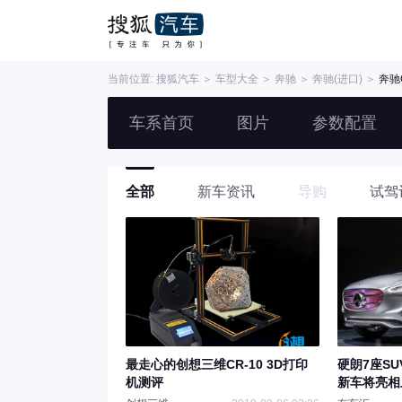
当前位置:
搜狐汽车
＞
车型大全
＞
奔驰
＞
奔驰(进口)
＞
奔驰G
车系首页
图片
参数配置
全部
新车资讯
导购
试驾
最走心的创想三维CR-10 3D打印
硬朗7座SU
机测评
新车将亮相