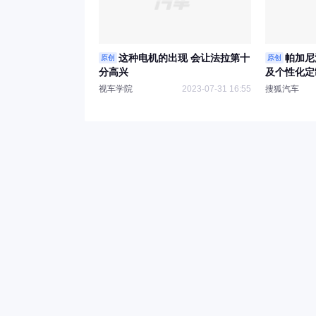
这种电机的出现 会让法拉第十
帕加尼
原创
原创
分高兴
及个性化定
竞赛
视车学院
2023-07-31 16:55
搜狐汽车