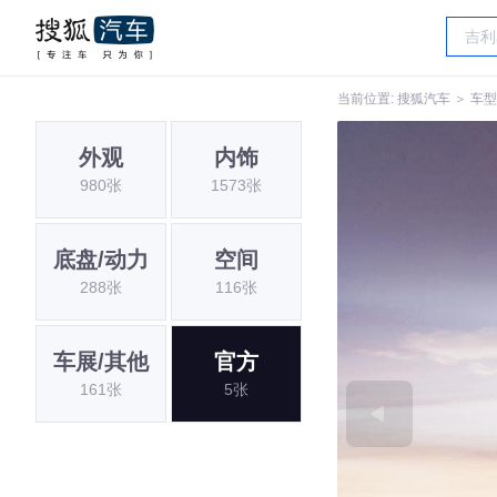
当前位置:
搜狐汽车
＞
车型
外观
内饰
980张
1573张
底盘/动力
空间
288张
116张
车展/其他
官方
161张
5张