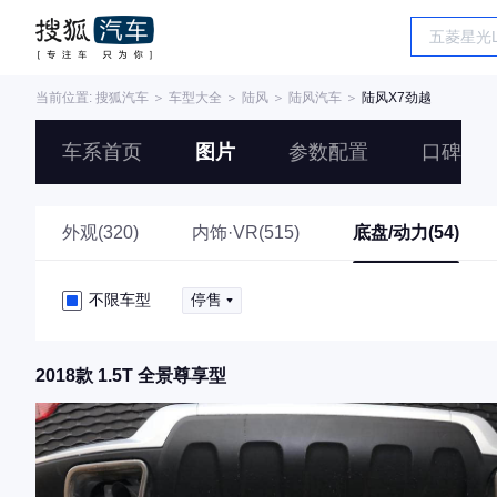
当前位置:
搜狐汽车
＞
车型大全
＞
陆风
＞
陆风汽车
＞
陆风X7劲越
车系首页
图片
参数配置
口碑
外观(320)
内饰·VR(515)
底盘/动力(54)
不限车型
停售
2018款 1.5T 全景尊享型