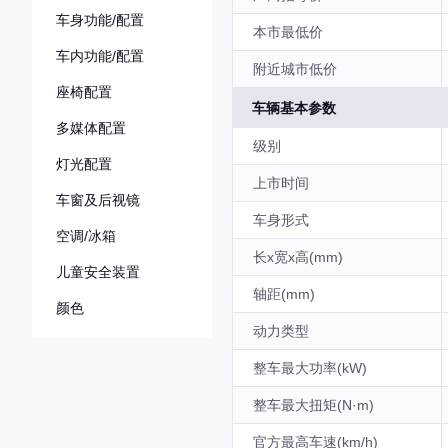
车身功能/配置
本市最低价
车内功能/配置
附近城市低价
座椅配置
车辆基本参数
多媒体配置
级别
灯光配置
上市时间
车窗及后视镜
车身形式
空调/冰箱
长x宽x高(mm)
儿童安全装置
轴距(mm)
颜色
动力类型
整车最大功率(kW)
整车最大扭矩(N·m)
官方最高车速(km/h)