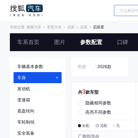
当前位置:
搜狐汽车
＞
车型大全
＞
启辰
＞
启辰
＞
启辰星
车系首页
图片
参数配置
口碑
车辆基本参数
年款
2026款
车身
发动机
3
共
款车型
变速箱
隐藏相同参数
底盘转向
高亮不同参数
车轮制动
标配
选配
-
无
安全装备
厂商指导价