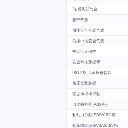
前/后头部气帘
膝部气囊
后排安全带式气囊
后排中央安全气囊
被动行人保护
安全带未系提示
ISO FIX 儿童座椅接口
胎压监测装置
零胎压继续行驶
自动防抱死(ABS等)
制动力分配(EBD/CBC等)
刹车辅助(EBA/BAS/BA等)