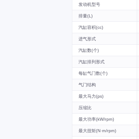
发动机型号
排量(L)
汽缸容积(cc)
进气形式
汽缸数(个)
汽缸排列形式
每缸气门数(个)
气门结构
最大马力(ps)
压缩比
最大功率(kW/rpm)
最大扭矩(N·m/rpm)