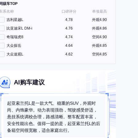
同级车TOP
车系名称
口碑评分
单项最高
吉利星越L
4.78
外观4.90
比亚迪宋L DM-i
4.76
外观4.86
奇瑞瑞虎8
4.74
空间4.90
大众探岳
4.64
外观4.85
大众途观L
4.62
空间4.85
AI购车建议
起亚索兰托L是一款大气、稳重的SUV，外观时
尚、内饰豪华。动力表现强劲，驾驶感受舒适，
悬挂系统调校合理，路感清晰。整车配置丰富，
安全性能出色。值得一提的是，起亚索兰托L的后
备箱空间很宽敞，适合家庭出行。