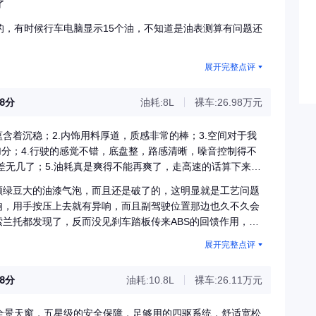
了
的，有时候行车电脑显示15个油，不知道是油表测算有问题还
展开完整点评
78分
油耗:8L
裸车:26.98万元
含着沉稳；2.内饰用料厚道，质感非常的棒；3.空间对于我
加分；4.行驶的感觉不错，底盘整，路感清晰，噪音控制得不
差无几了；5.油耗真是爽得不能再爽了，走高速的话算下来才
.4元多/公里，2.2吨的车身啊，这个油耗稳杀杀了啊；6.动
颗绿豆大的油漆气泡，而且还是破了的，这明显就是工艺问题
或是多轰点油门，起步也还是挺好的，速度起来之后，40到120
响，用手按压上去就有异响，而且副驾驶位置那边也久不久会
疯狂啊，由于还在磨合期，没敢把转速超过3千转，所以不知
索兰托都发现了，反而没见刹车踏板传来ABS的回馈作用，怎
助力轻得过分了
展开完整点评
78分
油耗:10.8L
裸车:26.11万元
全景天窗，五星级的安全保障，足够用的四驱系统，舒适宽松