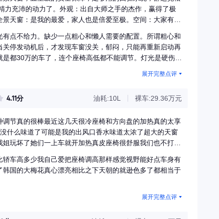
.精力充沛的动力了。外观：出自大师之手的杰作，赢得了极
全景天窗：是我的最爱，家人也是倍爱至极。空间：大家有目
座椅放倒，三个人并排躺没问题。加热功能在北方的寒冬里很
光有点不给力。缺少一点粗心和懒人需要的配置。所谓粗心和
当关停发动机后，才发现车窗没关，郁闷，只能再重新启动再
就是都30万的车了，连个座椅高低都不能调节。灯光是硬伤，
气灯在市区反而影响了别人。{讨厌市区开远光灯和近光改疝
展开完整点评
4.11分
油耗:10L
裸车:29.36万元
种调节真的很棒最近这几天很冷座椅和方向盘的加热真的太享
觉没什么味道了可能是我的出风口香水味道太浓了超大的天窗
我姐玩坏了她们一上车就开加热真皮座椅很舒服我们也不打算
热到不行加个凉快一点的垫子就OK了中控大屏内容很丰富而
比轿车高多少我自己爱把座椅调高那样感觉视野能好点车身有
内照明都是LED的用起来很方便很舒服
了韩国的大梅花真心漂亮相比之下天朝的就逊色多了都相当于
展开完整点评