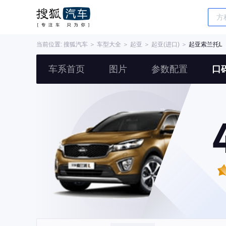
当前位置:
搜狐汽车
＞
车型大全
＞
起亚
＞
起亚(进口)
＞
起亚索兰托L
车系首页
图片
参数配置
口