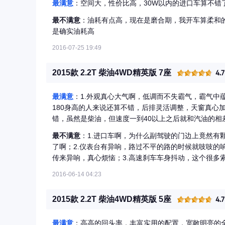
最满意
：空间大，性价比高，30W以内的进口车算不错
最不满意
：油耗有点高，现在是磨合期，我开车算柔和
是确实油耗高
2016-07-25 19:49
2015款 2.2T 柴油4WD精英版 7座
4.
最满意
：1.外观真心大气啊，低调而不失霸气，霸气中蕴
180身高的人来说还算不错，后排灵活调整，天窗真心
错，虽然是柴油，但速度一到40以上之后就和汽油的相
0.3元/公里，现在还在磨合期，行驶了2千公里，综合才0
最不满意
：1.进口车啊，为什么副驾驶的门边上竟然有
力在起步的时候的确不如汽油车，但是调为sport模式
了啊；2.仪表台有异响，路过不平的路的时候就吱吱的
之间提速超车，那可真是爽啊，在国道超车那真是刺激
传来异响，真心烦恼；3.高速刹车车身抖动，这个很多
道120之后的提速是什么感觉了。
么是车身传来啊，首保的时候要提出来。4.方向盘转向
2016-06-14 04:23
2015款 2.2T 柴油4WD精英版 5座
4.
最满意
：高高的回头率，丰富实用的配置，宽敞明亮的