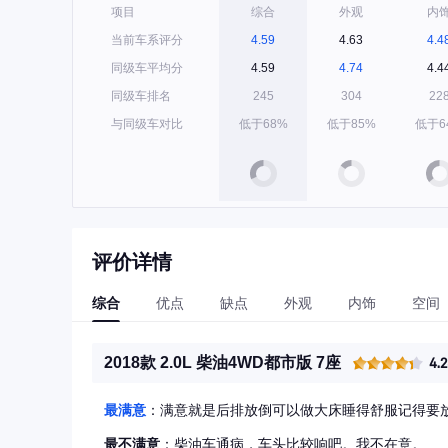
项目
综合
外观
内
当前车系评分
4.59
4.63
4.4
同级车平均分
4.59
4.74
4.4
同级车排名
245
304
22
与同级车对比
低于68%
低于85%
低于6
评价详情
综合
优点
缺点
外观
内饰
空间
2018款 2.0L 柴油4WD都市版 7座
4.
最满意
：满意就是后排放倒可以做大床睡得舒服记得要
最不满意
：柴油车通病，车头比较响吧。我不在意。