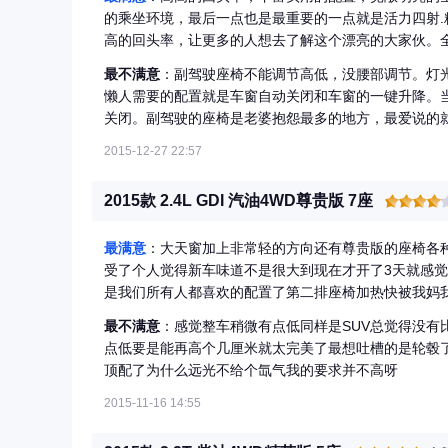
的乘坐环境，最后一点也是最重要的一点就是活力四射
高的回头率，让更多的人想去了解这个漂亮的大家伙。
共睹，不管是前排还是后排都非常宽松。尤其是当后排
最不满意
：副驾驶座椅不能调节高低，没腰部调节。灯
实用。
懒人需要的配置就是车窗自动关闭和车窗的一键升降。
关闭。副驾驶的座椅是老婆抱怨最多的地方，最爱说的
要是能换个再亮点的灯就好了，不一定非要疝气灯，疝
2015-12-27 22:57
气灯的}。
2015款 2.4L GDI 汽油4WD尊贵版 7座
最满意
：大天窗加上非常轻的方向还有尊贵版的座椅各
受了个人觉得新车味道不是很大到现在才开了3天就感
是我们所有人都喜欢的配置了第二排座椅加热快被我妈
另外买坐垫黑色内饰隔一段时间擦一下就行了等到夏天
最不满意
：感觉整车稍微有点低同样是SUV总觉得没有
且操作很流畅没有卡顿延迟反应很迅速除了化妆镜之外车
点低要是能再高个几厘米就太完美了最想吐槽的是轮毂
顶配了为什么远光不给个氙气我的要求并不高呀
2015-11-16 14:55