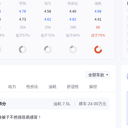
饰
空间
动力
性价比
油耗
8
4.78
4.58
4.40
4.68
4
4.73
4.62
4.62
4.41
8
204
256
299
88
4%
低于57%
低于72%
低于84%
优于75%
全部车款
动力
性价比
油耗
舒适性
操控
25分
油耗:7.5L
裸车:24.00万元
放被子不然很容易感冒！