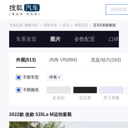
当前位置:
搜狐汽车
＞
车型大全
＞
宝马
＞
华晨宝马
＞
宝马5系新能源
车系首页
图片
参数配置
口碑
外观(513)
内饰·VR(884)
底盘/动力(163)
不限车型
停售
不限颜色
矿石白
宝石青
开士米银
2022款 改款 535Le M运动套装