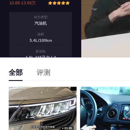
10.88-13.68万
动力类型
汽油机
油耗
5.4L/100km
发动机
1.5L 115马力 L4
变速箱
全部
评测
8挡无级变速
01:05