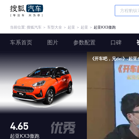
当前位置:
搜狐汽车
＞
车型大全
＞
起亚
＞
起亚
＞
起亚KX3傲跑
车系首页
图片
参数配置
口碑
《开车吧，兄dei》-起
4.65
起亚KX3傲跑