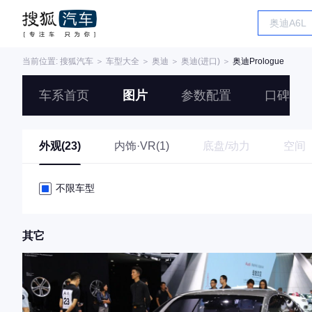
当前位置:
搜狐汽车
＞
车型大全
＞
奥迪
＞
奥迪(进口)
＞
奥迪Prologue
车系首页
图片
参数配置
口碑
外观(23)
内饰·VR(1)
底盘/动力
空间
不限车型
其它