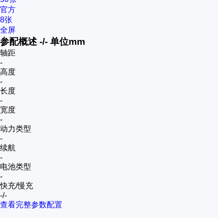
官方
8张
全屏
参配概述
-/-
单位mm
轴距
-
高度
-
长度
-
宽度
-
动力类型
-
续航
-
电池类型
-
快充/慢充
-/-
查看完整参数配置