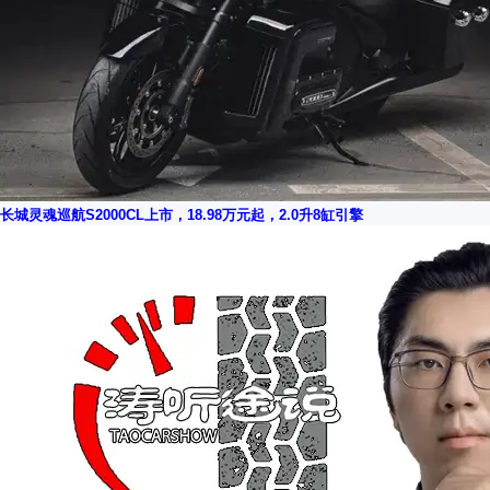
长城灵魂巡航S2000CL上市，18.98万元起，2.0升8缸引擎