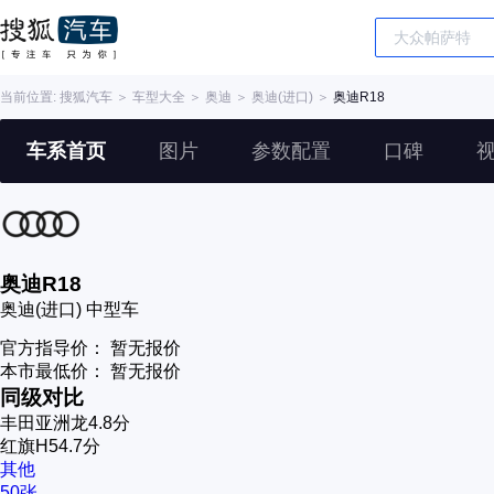
当前位置:
搜狐汽车
＞
车型大全
＞
奥迪
＞
奥迪(进口)
＞
奥迪R18
车系首页
图片
参数配置
口碑
奥迪R18
奥迪(进口)
中型车
官方指导价：
暂无报价
本市最低价：
暂无报价
同级对比
丰田亚洲龙
4.8分
红旗H5
4.7分
其他
50张