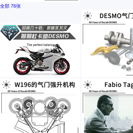
全部
76张