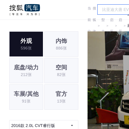
当
搜
车
前
狐
型
启
启
＞
＞
＞
＞
位
汽
大
辰
辰
外观
内饰
置:
车
全
596张
886张
底盘/动力
空间
212张
82张
车展/其他
官方
91张
13张
2016款 2.0L CVT睿行版