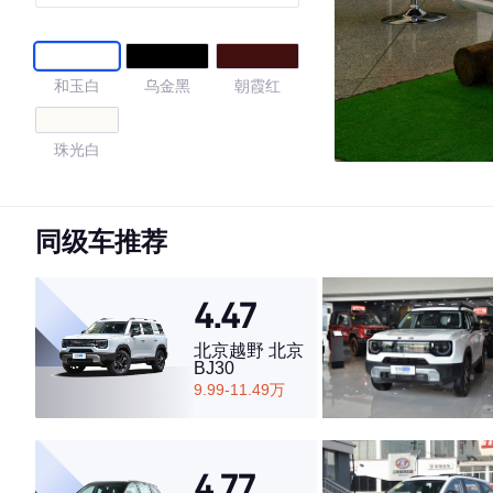
和玉白
乌金黑
朝霞红
珠光白
4.64
同级车推荐
4.47
·外观表现一般，低于78%同级车
·内饰表现一般，低于81%同级车
北京越野 北京
·空间表现较为优秀，优于72%同级车
BJ30
9.99-11.49万
4.77