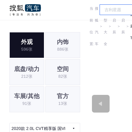
当
搜
车
前
狐
型
启
启
＞
＞
＞
＞
位
汽
大
辰
辰
外观
内饰
置:
车
全
596张
886张
底盘/动力
空间
212张
82张
车展/其他
官方
91张
13张
2020款 2.0L CVT精享版 国VI