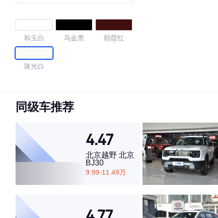
和玉白
乌金黑
朝霞红
珠光白
4.64
同级车推荐
4.47
·外观表现一般，低于78%同级车
·内饰表现一般，低于81%同级车
北京越野 北京
·空间表现较为优秀，优于72%同级车
BJ30
9.99-11.49万
4.77