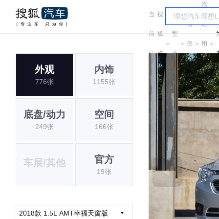
汽
当
搜
车
雪
通
前
狐
型
＞
＞
佛
＞
用
＞
位
汽
大
兰
雪
外观
内饰
置:
车
全
776张
1155张
佛
兰
底盘/动力
空间
249张
166张
官方
车展/其他
19张
2018款 1.5L AMT幸福天窗版