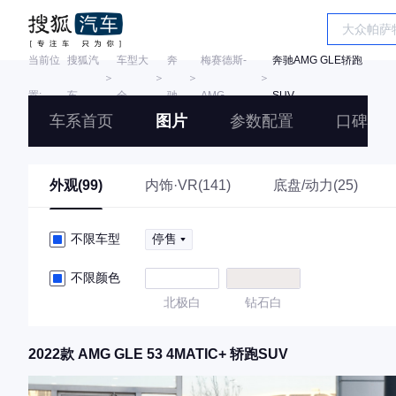
当前位
搜狐汽
车型大
奔
梅赛德斯-
奔驰AMG GLE轿跑
＞
＞
＞
＞
置:
车
全
驰
AMG
SUV
车系首页
图片
参数配置
口碑
外观(99)
内饰·VR(141)
底盘/动力(25)
不限车型
停售
不限颜色
北极白
钻石白
2022款 AMG GLE 53 4MATIC+ 轿跑SUV