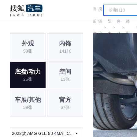
当
搜
车
梅赛
前
狐
型
奔
德
＞
＞
＞
位
汽
大
驰
斯-
外观
内饰
置:
车
全
AMG
99张
141张
底盘/动力
空间
25张
13张
车展/其他
官方
39张
67张
2022款 AMG GLE 53 4MATIC+