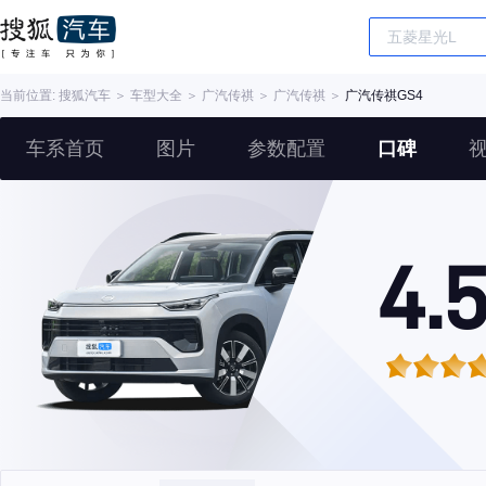
当前位置:
搜狐汽车
＞
车型大全
＞
广汽传祺
＞
广汽传祺
＞
广汽传祺GS4
车系首页
图片
参数配置
口碑
4.