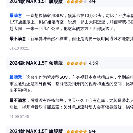
2024款 MAX 1.5T 旗舰版
4分
最满意
：一直想换辆家用SUV，预算卡在10万出头，对比了不少车型，
1.5T旗舰版上。刚好姐姐有空，说想一起去大同逛逛，顺便帮我
赴大同，一来一回几百公里，把这车的方方面面都摸透了。
最不满意
：新车异味虽然不算重，但还是需要一段时间通风才能散
01-13 03:21
2024款 MAX 1.5T 领航版
4.5分
最满意
：这台车作为紧凑型SUV，车身视野本身就很出色，坐到前
市区通勤还是郊外自驾，都能感受到开阔的视野和通透的空间，比
车不闷得慌。
最不满意
：后排没有座椅加热，冬天坐久了会有点凉，尤其是带老
明显，得开点音乐才能遮盖；另外急加速时动力会有轻微迟疑，涡
01-09 07:45
2024款 MAX 1.5T 旗舰版
5分