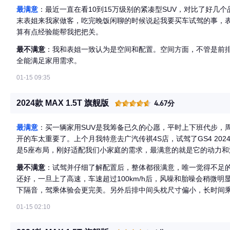
最满意
：最近一直在看10到15万级别的紧凑型SUV，对比了好几
末表姐来我家做客，吃完晚饭闲聊的时候说起我要买车试驾的事，
算有点经验能帮我把把关。
最不满意
：我和表姐一致认为是空间和配置。空间方面，不管是前
全能满足家用需求。
01-15 09:35
2024款 MAX 1.5T 旗舰版
4.67分
最满意
：买一辆家用SUV是我筹备已久的心愿，平时上下班代步，
开的车太重要了。上个月我特意去广汽传祺4S店，试驾了GS4 2024
是5座布局，刚好适配我们小家庭的需求，最满意的就是它的动力和油
箱，动力输出平顺有劲，日常超车、爬坡毫不费力，家用代步特别
最不满意
：试驾并仔细了解配置后，整体都很满意，唯一觉得不足
出行首选。
还好，一旦上了高速，车速超过100km/h后，风噪和胎噪会稍微
下隔音，驾乘体验会更完美。另外后排中间头枕尺寸偏小，长时间
01-15 02:10