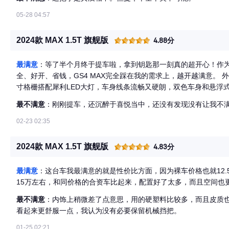
05-28 04:57
2024款 MAX 1.5T 旗舰版
4.88分
最满意
：等了半个月终于提车啦，拿到钥匙那一刻真的超开心！作
全、好开、省钱，GS4 MAX完全踩在我的需求上，越开越满意。 外观：大气耐看，停在小区都被问链接 前脸的大尺
寸格栅搭配犀利LED大灯，车身线条流畅又硬朗，双色车身和悬浮
档次，每次接娃都有人问我这车多少钱。 空间：家用刚需党狂喜 轴距2750mm、车宽1901mm，后排纯平地板，坐
最不满意
：刚刚提车，还沉醉于喜悦当中，还没有发现没有让我不
三个成年人不挤，孩子在后排玩玩具、老人坐长途都不憋屈。后备厢常
装行李箱、拉年货都轻松，上次带娃去露营，帐篷、野餐垫、滑板车一股脑全塞下了。 动
02-23 02:35
无压力 1.5T+7速湿式双离合，177马力日常代步足够，起步平顺、超车干脆，市区通勤、高速跑长途都稳。底盘调
校舒服，过减速带滤震不颠，新手也好掌控。油耗很惊喜，WLTC综合
2024款 MAX 1.5T 旗舰版
4.83分
对于家用车来说太友好了。 内饰&配置：细节拉满，带娃更安心 坐进车内，棕黑双色皮质座椅质感细腻，缝线精
致，长时间开车也不觉得累。14.6英寸悬浮大屏+全液晶仪表，科
最满意
：这台车我最满意的就是性价比方面，因为裸车价格也就12.
小祺就帮你搞定了，开车更安全。 配置对家用太友好：L2级智能
15万左右，和同价格的合资车比起来，配置好了太多，而且空间也
540°全景影像+透明底盘，窄路会车、停车不慌；全系8安全气囊
热、全景天幕，细节很贴心。 提车后通勤、接娃、周末短途出游全靠
最不满意
：内饰上稍微差了点意思，用的硬塑料比较多，而且皮质
性价比拉满。没有华丽噱头，全是家用刚需，选它真的不后悔，适
看起来更舒服一点，我认为没有必要保留机械挡把。
01-25 02:21