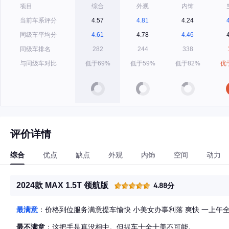
项目
综合
外观
内饰
当前车系评分
4.57
4.81
4.24
同级车平均分
4.61
4.78
4.46
同级车排名
282
244
338
与同级车对比
低于69%
低于59%
低于82%
优
评价详情
综合
优点
缺点
外观
内饰
空间
动力
2024款 MAX 1.5T 领航版
4.88分
最满意
：价格到位服务满意提车愉快 小美女办事利落 爽快 一上午
最不满意
：这把手是真没相中。但提车十全十美不可能。