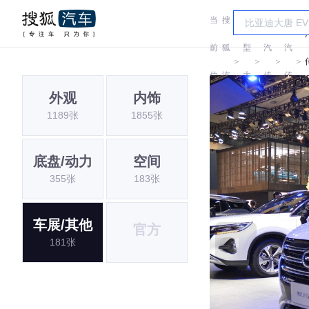
当
搜
车
广
广
前
狐
型
汽
汽
＞
＞
＞
＞
位
汽
大
传
传
外观
内饰
置:
车
全
祺
祺
1189张
1855张
底盘/动力
空间
355张
183张
车展/其他
官方
181张