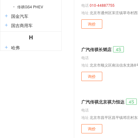
电话
010-44887755
传祺GS4 PHEV
地址
北京市通州区宋庄镇草寺村西
国金汽车
询价
国吉商用车
H
哈弗
广汽传祺长韬店
4S
红旗
电话
地址
北京市顺义区南法信东支路8
华境
昊铂
询价
海马
恒天
广汽传祺北京祺力恒达
4S
黄海
电话
恒润汽车
地址
北京市昌平区昌平镇邓庄村东(
华梓汽车
询价
华夏领舰