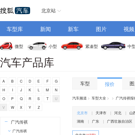
E
北京站
东风奕派
二一二越野车
车型库
新闻
新车
图片
视频
F
丰田
微型
小型
紧凑型
中
福特
汽车产品库
方程豹
法拉利
A
B
C
D
E
F
G
福田
车型
图
报价
H
I
J
K
L
M
N
飞凡汽车
汽车频道
>
车型大全
>
>
广汽传祺报
O
P
Q
R
S
T
U
飞碟汽车
V
W
X
Y
Z
G
北京市
|
天津市
|
河北
|
山
湖南
|
广东
|
广西壮族自治区
广汽传祺
广汽传祺
北京市
(12家)