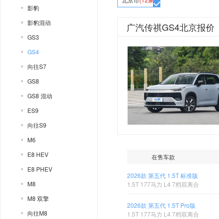
影豹
影豹混动
广汽传祺GS4北京报价
GS3
GS4
向往S7
GS8
GS8 混动
ES9
向往S9
M6
E8 HEV
在售车款
E8 PHEV
2026款 第五代 1.5T 标准版
M8
1.5T 177马力 L4 7档双离合
M8 双擎
2026款 第五代 1.5T Pro版
向往M8
1.5T 177马力 L4 7档双离合