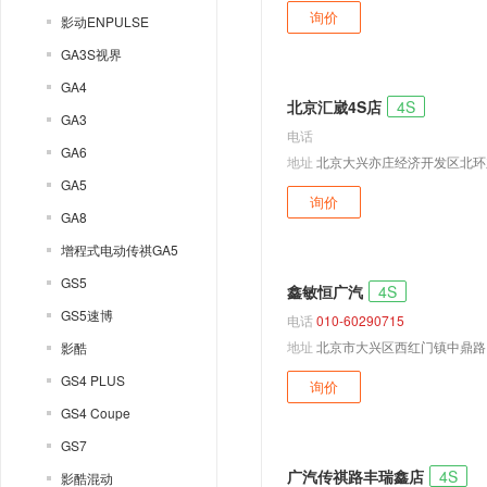
询价
影动ENPULSE
GA3S视界
GA4
北京汇崴4S店
4S
GA3
电话
GA6
地址
北京大兴亦庄经济开发区北环
GA5
询价
GA8
增程式电动传祺GA5
GS5
鑫敏恒广汽
4S
GS5速博
电话
010-60290715
地址
北京市大兴区西红门镇中鼎路
影酷
GS4 PLUS
询价
GS4 Coupe
GS7
广汽传祺路丰瑞鑫店
4S
影酷混动