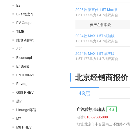
E9
2026款 第五代 1.5T Max版
E-jet概念车
1.5T 177马力 L4 7档双离合
EV Coupe
停产在售车款
TIME
2024款 MAX 1.5T 领航版
纯电动传祺
1.5T 177马力 L4 7档双离合
A79
2024款 MAX 1.5T 旗舰版
E concept
1.5T 177马力 L4 7档双离合
EnSpirit
北京经销商报价
ENTRANZE
Enverge
4S店
GS8 PHEV
越7
广汽传祺长瑞店
4S
i-lounge郎智
电话
010-57685000
M7
地址
北京市丰台区南三环西路26号
M8 PHEV